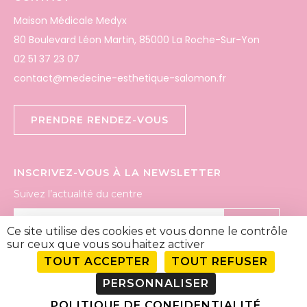
Maison Médicale Medyx
80 Boulevard Léon Martin, 85000 La Roche-Sur-Yon
02 51 37 23 07
contact@medecine-esthetique-salomon.fr
PRENDRE RENDEZ-VOUS
INSCRIVEZ-VOUS À LA NEWSLETTER
Suivez l’actualité du centre
OK
Ce site utilise des cookies et vous donne le contrôle
sur ceux que vous souhaitez activer
TOUT ACCEPTER
TOUT REFUSER
SUIVEZ-NOUS
PERSONNALISER
POLITIQUE DE CONFIDENTIALITÉ