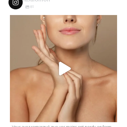
81
dr.katiasalomon
Mai 17
...
Vous avez remarqué que vos mains ont perdu en ferm