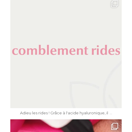
dr.katiasalomon
Mai 11
...
Adieu les rides ! Grâce à l'acide hyaluronique, il
dr.katiasalomon