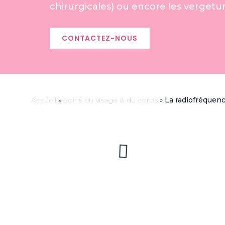
chirurgicales) ou encore les vergetur
CONTACTEZ-NOUS
Accueil
»
Soins du visage & du corps
»
La radiofréquenc