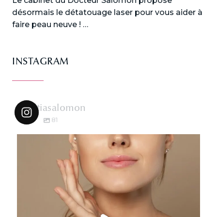
Le cabinet du Docteur Salomon propose
désormais le détatouage laser pour vous aider à
faire peau neuve ! …
INSTAGRAM
dr.katiasalomon
81
dr.katiasalomon