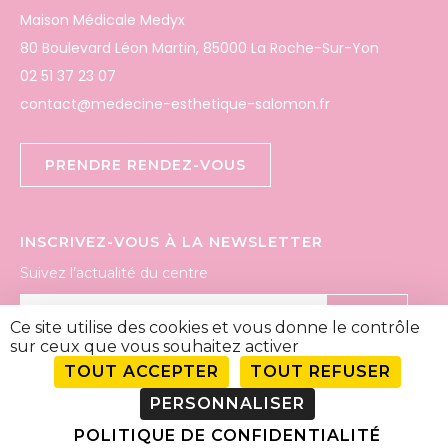
Maison Médicale Medyx
80 Boulevard Léon Martin, 85000 La Roche-Sur-Yon
02 51 37 23 07
contact@medecine-esthetique-salomon.fr
PRENDRE RENDEZ-VOUS
INSCRIVEZ-VOUS À LA NEWSLETTER
Suivez l’actualité du centre
OK
Ce site utilise des cookies et vous donne le contrôle
sur ceux que vous souhaitez activer
TOUT ACCEPTER
TOUT REFUSER
SUIVEZ-NOUS
PERSONNALISER
POLITIQUE DE CONFIDENTIALITÉ