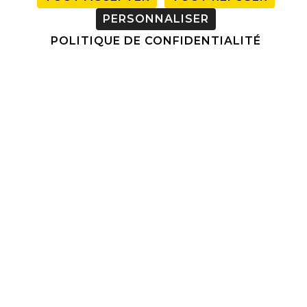
PERSONNALISER
POLITIQUE DE CONFIDENTIALITÉ
Accueil
»
L’homme
»
La Cryolipolyse Cristal Pro
»
cryolipolyse-homme-la-roche-sur-yon-dr-salomon