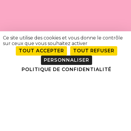
Ce site utilise des cookies et vous donne le contrôle
sur ceux que vous souhaitez activer
TOUT ACCEPTER
TOUT REFUSER
PERSONNALISER
POLITIQUE DE CONFIDENTIALITÉ
Accueil
»
Injections
»
Acide Hyaluronique
»
Cernes
LES CERNES ET L’ACIDE