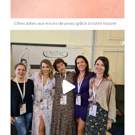
Mai 8
...
Dites adieu aux excès de peau grâce à notre nouvel
dr.katiasalomon