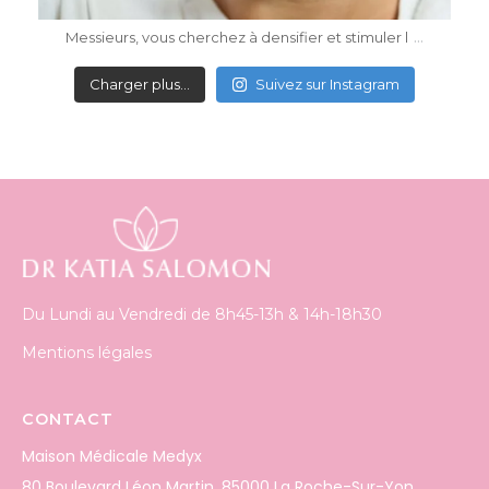
...
Messieurs, vous cherchez à densifier et stimuler l
Charger plus…
Suivez sur Instagram
Du Lundi au Vendredi de 8h45-13h & 14h-18h30
Mentions légales
CONTACT
Maison Médicale Medyx
80 Boulevard Léon Martin, 85000 La Roche-Sur-Yon