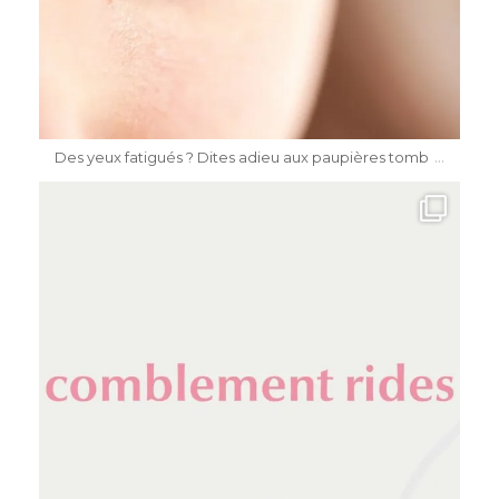
Mai 15
...
Des yeux fatigués ? Dites adieu aux paupières tomb
dr.katiasalomon