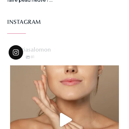
faire peau neuve ! …
INSTAGRAM
dr.katiasalomon
81
dr.katiasalomon